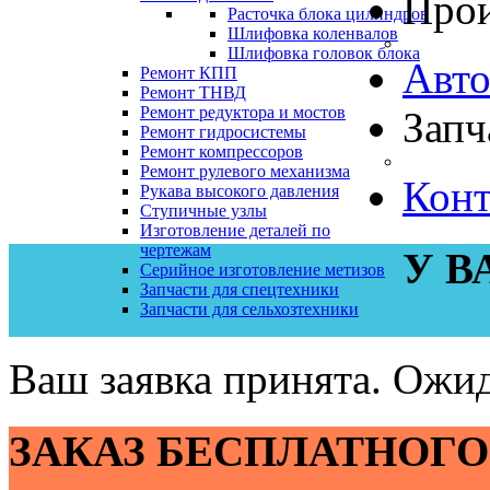
Прои
Расточка блока цилиндров
Шлифовка коленвалов
Шлифовка головок блока
Авто
Ремонт КПП
Ремонт ТНВД
Ремонт редуктора и мостов
Запч
Ремонт гидросистемы
Ремонт компрессоров
Ремонт рулевого механизма
Конт
Рукава высокого давления
Ступичные узлы
Изготовление деталей по
чертежам
У В
Серийное изготовление метизов
Запчасти для спецтехники
Запчасти для сельхозтехники
Ваш заявка принята. Ожид
ЗАКАЗ БЕСПЛАТНОГО