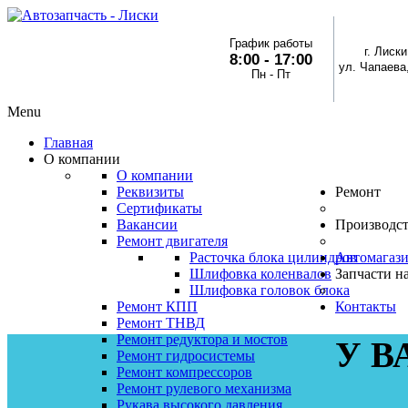
График работы
г. Лиски
8:00 - 17:00
ул. Чапаева,
Пн - Пт
Menu
Главная
О компании
О компании
Реквизиты
Ремонт
Сертификаты
Вакансии
Производс
Ремонт двигателя
Расточка блока цилиндров
Автомагаз
Шлифовка коленвалов
Запчасти на
Шлифовка головок блока
Ремонт КПП
Контакты
Ремонт ТНВД
Ремонт редуктора и мостов
У В
Ремонт гидросистемы
Ремонт компрессоров
Ремонт рулевого механизма
Рукава высокого давления