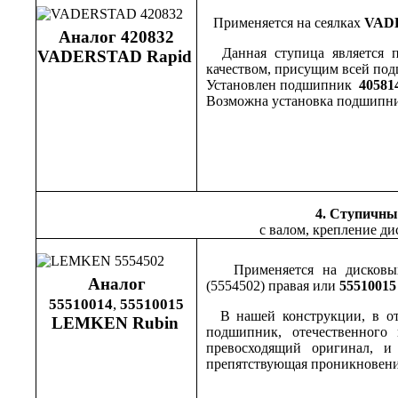
Применяется на сеялках
VAD
Аналог 420832
Данная ступица является п
VADERSTAD Rapid
качеством, присущим всей по
Установлен подшипник
40581
Возможна установка подшипни
4. Ступичны
с валом, крепление ди
Применяется на дисковы
Аналог
(5554502)
правая или
5551001
55510014
,
55510015
В нашей конструкции, в отл
LEMKEN Rubin
подшипник, отечественного
превосходящий оригинал, 
препятствующая проникновени